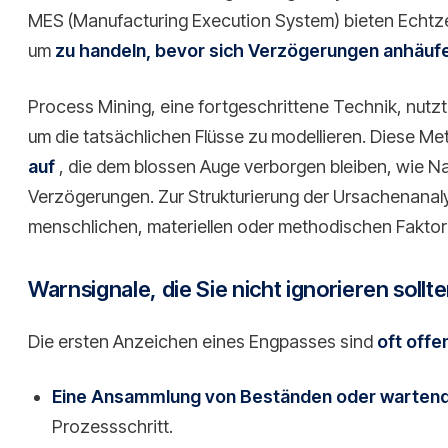
MES (Manufacturing Execution System) bieten Echtzei
um
zu handeln, bevor sich Verzögerungen anhäuf
Process Mining, eine fortgeschrittene Technik, nutz
um die tatsächlichen Flüsse zu modellieren. Diese M
auf
, die dem blossen Auge verborgen bleiben, wie N
Verzögerungen. Zur Strukturierung der Ursachenana
menschlichen, materiellen oder methodischen Faktor
Warnsignale, die Sie nicht ignorieren sollt
Die ersten Anzeichen eines Engpasses sind
oft offe
Eine Ansammlung von Beständen oder warten
Prozessschritt.