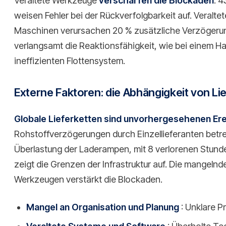
Veraltete Werkzeuge
verschärfen die Blockaden
. 4
weisen Fehler bei der Rückverfolgbarkeit auf. Veralt
Maschinen verursachen 20 % zusätzliche Verzögerun
verlangsamt die Reaktionsfähigkeit, wie bei einem H
ineffizienten Flottensystem.
Externe Faktoren: die Abhängigkeit von L
Globale Lieferketten sind unvorhergesehenen Er
Rohstoffverzögerungen durch Einzellieferanten betre
Überlastung der Laderampen, mit 8 verlorenen Stund
zeigt die Grenzen der Infrastruktur auf. Die mangelnd
Werkzeugen verstärkt die Blockaden.
Mangel an Organisation und Planung
: Unklare P