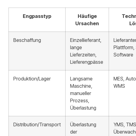
Engpasstyp
Häufige
Techn
Ursachen
Lö
Beschaffung
Einzellieferant,
Lieferan
lange
Plattform,
Lieferzeiten,
Software
Lieferengpässe
Produktion/Lager
Langsame
MES, Auto
Maschine,
WMS
manueller
Prozess,
Überlastung
Distribution/Transport
Überlastung
YMS, TMS,
der
Überwach