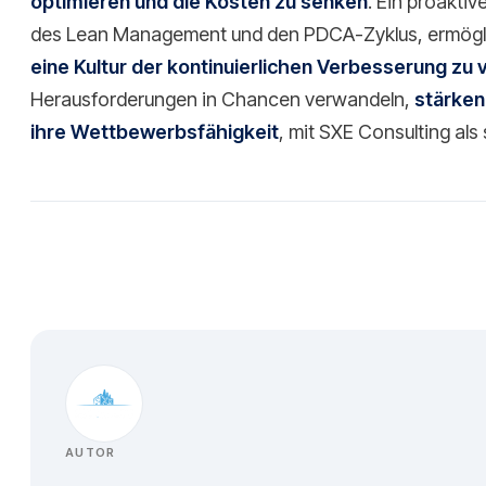
optimieren und die Kosten zu senken
. Ein proaktiv
des Lean Management und den PDCA-Zyklus, ermöglic
eine Kultur der kontinuierlichen Verbesserung zu
Herausforderungen in Chancen verwandeln,
stärken
ihre Wettbewerbsfähigkeit
, mit SXE Consulting als
AUTOR