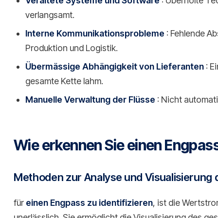
Veraltete Systeme und Software
: Überholte Te
verlangsamt.
Interne Kommunikationsprobleme
: Fehlende Ab
Produktion und Logistik.
Übermässige Abhängigkeit von Lieferanten
: E
gesamte Kette lahm.
Manuelle Verwaltung der Flüsse
: Nicht automati
Wie erkennen Sie einen Engpass
Methoden zur Analyse und Visualisierung 
für
einen Engpass zu identifizieren
, ist die Wertst
unerlässlich. Sie ermöglicht die Visualisierung des g