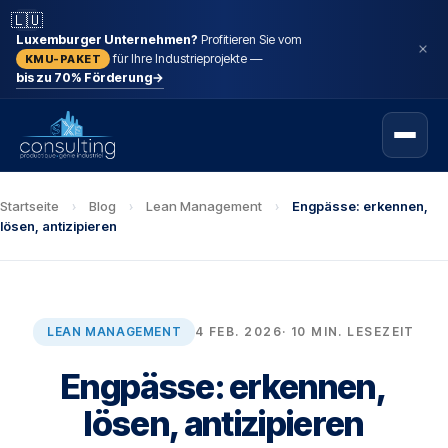
🇱🇺
Luxemburger Unternehmen?
Profitieren Sie vom
für Ihre Industrieprojekte —
KMU-PAKET
bis zu 70% Förderung
→
Startseite
›
Blog
›
Lean Management
›
Engpässe: erkennen,
lösen, antizipieren
LEAN MANAGEMENT
4 FEB. 2026
· 10 MIN. LESEZEIT
Engpässe: erkennen,
lösen, antizipieren