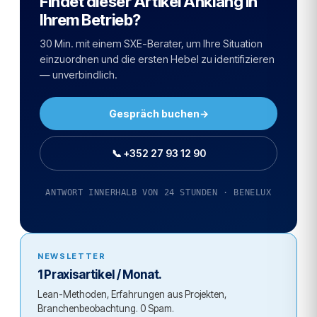
Findet dieser Artikel Anklang in
Ihrem Betrieb?
30 Min. mit einem SXE-Berater, um Ihre Situation
einzuordnen und die ersten Hebel zu identifizieren
— unverbindlich.
Gespräch buchen
→
📞 +352 27 93 12 90
ANTWORT INNERHALB VON 24 STUNDEN · BENELUX
NEWSLETTER
1 Praxisartikel / Monat.
Lean-Methoden, Erfahrungen aus Projekten,
Branchenbeobachtung. 0 Spam.