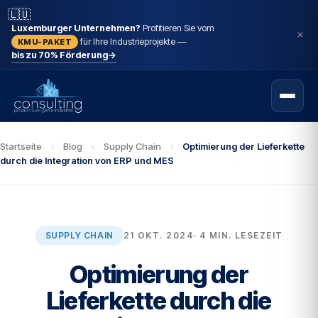
🇱🇺
Luxemburger Unternehmen?
Profitieren Sie vom
für Ihre Industrieprojekte —
KMU-PAKET
bis zu 70% Förderung
→
Startseite
›
Blog
›
Supply Chain
›
Optimierung der Lieferkette
durch die Integration von ERP und MES
SUPPLY CHAIN
21 OKT. 2024
· 4 MIN. LESEZEIT
Optimierung der
Lieferkette durch die