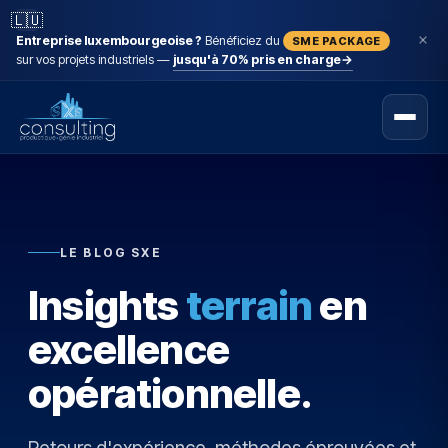
🇱🇺
Entreprise luxembourgeoise ?
Bénéficiez du
SME PACKAGE
sur vos projets industriels —
jusqu'à 70% pris en charge
→
LE BLOG SXE
Insights
terrain
en
excellence
opérationnelle.