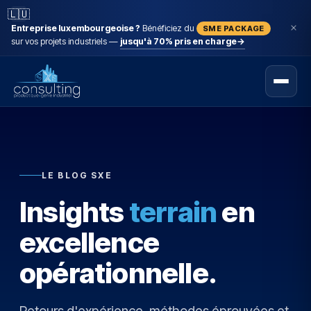
🇱🇺
Entreprise luxembourgeoise ?
Bénéficiez du
SME PACKAGE
sur vos projets industriels —
jusqu'à 70% pris en charge
→
LE BLOG SXE
Insights
terrain
en
excellence
opérationnelle.