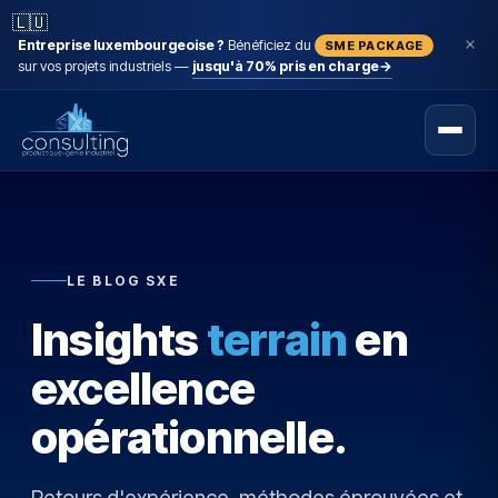
🇱🇺
Entreprise luxembourgeoise ?
Bénéficiez du
SME PACKAGE
sur vos projets industriels —
jusqu'à 70% pris en charge
→
LE BLOG SXE
Insights
terrain
en
excellence
opérationnelle.