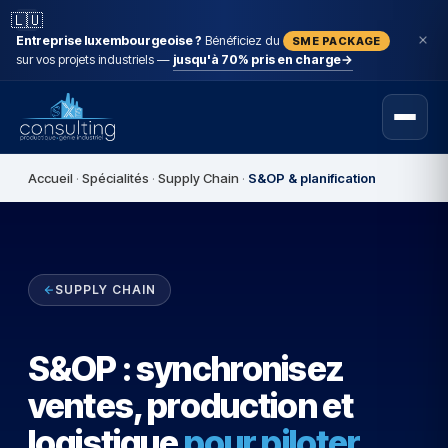
🇱🇺
Entreprise luxembourgeoise ?
Bénéficiez du
SME PACKAGE
sur vos projets industriels —
jusqu'à 70% pris en charge
→
Accueil
·
Spécialités
·
Supply Chain
·
S&OP & planification
SUPPLY CHAIN
S&OP : synchronisez
ventes, production et
logistique
pour piloter