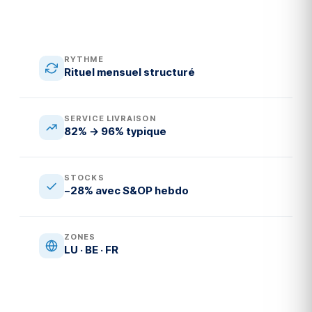
RYTHME
Rituel mensuel structuré
SERVICE LIVRAISON
82% → 96% typique
STOCKS
−28% avec S&OP hebdo
ZONES
LU · BE · FR