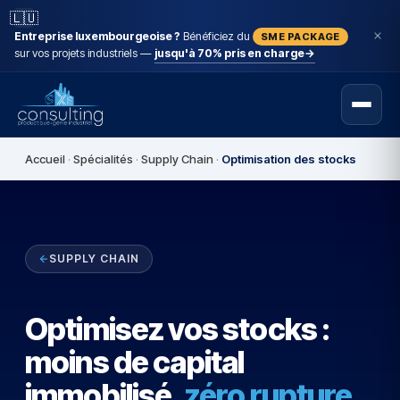
🇱🇺
Entreprise luxembourgeoise ?
Bénéficiez du
SME PACKAGE
sur vos projets industriels —
jusqu'à 70% pris en charge
→
Accueil
·
Spécialités
·
Supply Chain
·
Optimisation des stocks
SUPPLY CHAIN
Optimisez vos stocks :
moins de capital
immobilisé,
zéro rupture