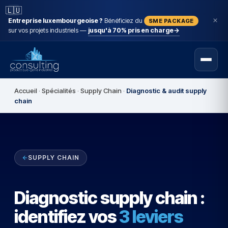
🇱🇺
Entreprise luxembourgeoise ?
Bénéficiez du
SME PACKAGE
sur vos projets industriels —
jusqu'à 70% pris en charge
→
Accueil
·
Spécialités
·
Supply Chain
·
Diagnostic & audit supply
chain
SUPPLY CHAIN
Diagnostic supply chain :
identifiez vos
3 leviers