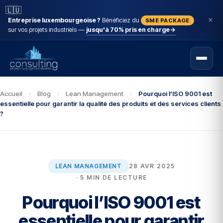
🇱🇺
Entreprise luxembourgeoise ?
Bénéficiez du
SME PACKAGE
sur vos projets industriels —
jusqu'à 70% pris en charge
→
Accueil
›
Blog
›
Lean Management
›
Pourquoi l’ISO 9001 est
essentielle pour garantir la qualité des produits et des services clients
?
LEAN MANAGEMENT
28 AVR 2025
· 5 MIN DE LECTURE
Pourquoi l’ISO 9001 est
essentielle pour garantir