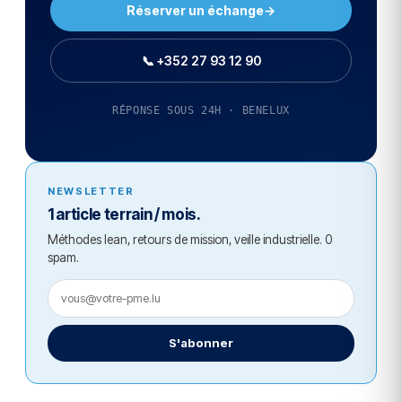
Réserver un échange
→
📞 +352 27 93 12 90
RÉPONSE SOUS 24H · BENELUX
NEWSLETTER
1 article terrain / mois.
Méthodes lean, retours de mission, veille industrielle. 0
spam.
S'abonner