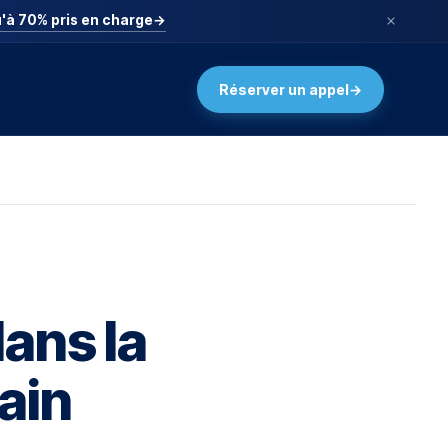
'à 70% pris en charge
→
Réserver un appel
→
ans la
ain