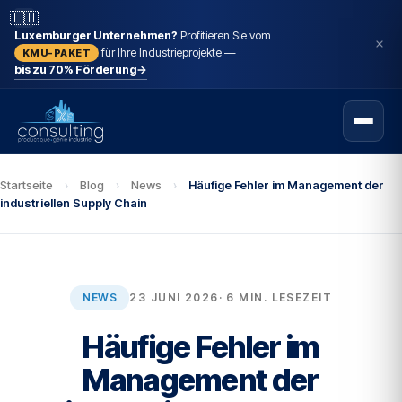
🇱🇺
Luxemburger Unternehmen?
Profitieren Sie vom
für Ihre Industrieprojekte —
KMU-PAKET
bis zu 70% Förderung
→
Startseite
›
Blog
›
News
›
Häufige Fehler im Management der
industriellen Supply Chain
NEWS
23 JUNI 2026
· 6 MIN. LESEZEIT
Häufige Fehler im
Management der