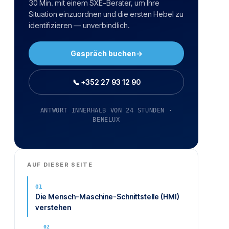
30 Min. mit einem SXE-Berater, um Ihre
Situation einzuordnen und die ersten Hebel zu
identifizieren — unverbindlich.
Gespräch buchen
→
📞 +352 27 93 12 90
ANTWORT INNERHALB VON 24 STUNDEN ·
BENELUX
AUF DIESER SEITE
Die Mensch-Maschine-Schnittstelle (HMI)
verstehen