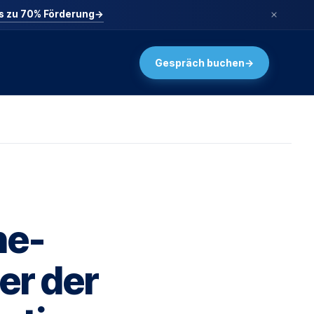
is zu 70% Förderung
→
Gespräch buchen
→
0
ne-
ler der