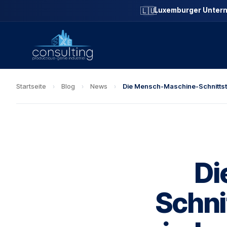
🇱🇺
Luxemburger Unter
Startseite
›
Blog
›
News
›
Die Mensch-Maschine-Schnittstell
Di
Schnit