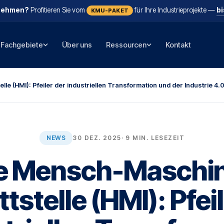
nehmen?
Profitieren Sie vom
für Ihre Industrieprojekte —
b
KMU-PAKET
Fachgebiete
Über uns
Ressourcen
Kontakt
e (HMI): Pfeiler der industriellen Transformation und der Industrie 4.
NEWS
30 DEZ. 2025
· 9 MIN. LESEZEIT
e Mensch-Maschi
tstelle (HMI): Pfei