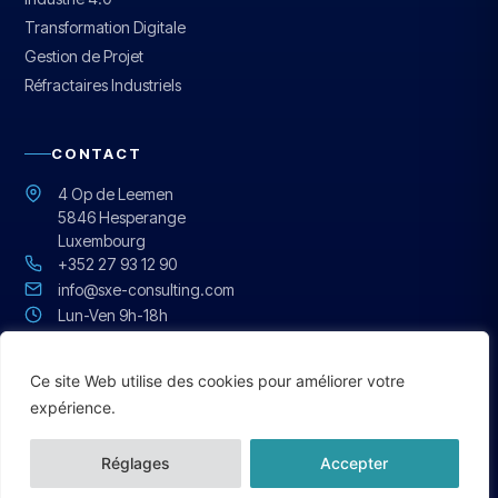
Transformation Digitale
Gestion de Projet
Réfractaires Industriels
CONTACT
4 Op de Leemen
5846 Hesperange
Luxembourg
+352 27 93 12 90
info@sxe-consulting.com
Lun-Ven 9h-18h
Réponse sous 24h
Ce site Web utilise des cookies pour améliorer votre
English
expérience.
© 2026 SXE Consulting · Luxembourg · Tous droits réservés.
German
Réglages
Accepter
Mentions légales
Cookies & confidentialité
Contact
French