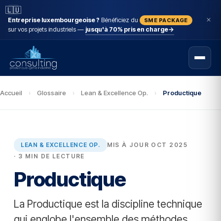
🇱🇺
Entreprise luxembourgeoise ?
Bénéficiez du
SME PACKAGE
sur vos projets industriels —
jusqu'à 70% pris en charge
→
Accueil
›
Glossaire
›
Lean & Excellence Op.
›
Productique
LEAN & EXCELLENCE OP.
MIS À JOUR OCT 2025
· 3 MIN DE LECTURE
Productique
La Productique est la discipline technique
qui englobe l'ensemble des méthodes,