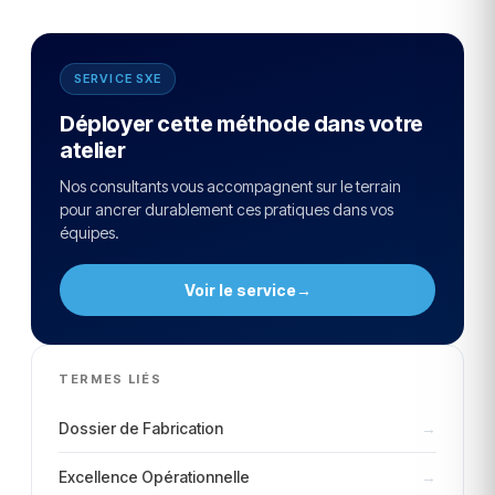
SERVICE SXE
Déployer cette méthode dans votre
atelier
Nos consultants vous accompagnent sur le terrain
pour ancrer durablement ces pratiques dans vos
équipes.
Voir le service
→
TERMES LIÉS
Dossier de Fabrication
→
Excellence Opérationnelle
→