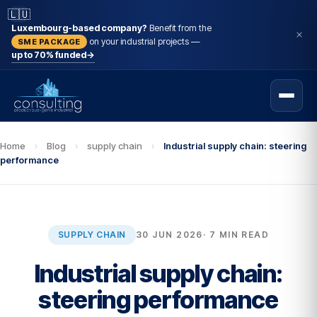
🇱🇺
Luxembourg-based company?
Benefit from the
on your industrial projects —
SME PACKAGE
up to 70% funded
→
Home
›
Blog
›
supply chain
›
Industrial supply chain: steering
performance
SUPPLY CHAIN
30 JUN 2026
· 7 MIN READ
Industrial supply chain:
steering performance