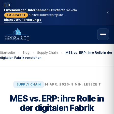
🇱🇺
Luxemburger Unternehmen?
Profitieren Sie vom
für Ihre Industrieprojekte —
KMU-PAKET
bis zu 70% Förderung
→
Startseite
›
Blog
›
Supply Chain
›
MES vs. ERP: ihre Rolle in der
digitalen Fabrik verstehen
SUPPLY CHAIN
14 APR. 2026
· 8 MIN. LESEZEIT
MES vs. ERP: ihre Rolle in
der digitalen Fabrik