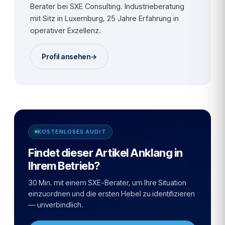
Berater bei SXE Consulting. Industrieberatung
mit Sitz in Luxemburg, 25 Jahre Erfahrung in
operativer Exzellenz.
Profil ansehen
→
KOSTENLOSES AUDIT
Findet dieser Artikel Anklang in
Ihrem Betrieb?
30 Min. mit einem SXE-Berater, um Ihre Situation
einzuordnen und die ersten Hebel zu identifizieren
— unverbindlich.